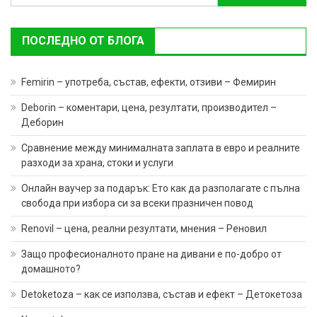
за:
ПОСЛЕДНО ОТ БЛОГА
Femirin – употреба, състав, ефекти, отзиви – Фемирин
Deborin – коментари, цена, резултати, производител –
Деборин
Сравнение между минималната заплата в евро и реалните
разходи за храна, стоки и услуги
Онлайн ваучер за подарък: Ето как да разполагате с пълна
свобода при избора си за всеки празничен повод
Renovil – цена, реални резултати, мнения – Реновил
Защо професионалното пране на дивани е по-добро от
домашното?
Detoketoza – как се използва, състав и ефект – Детокетоза