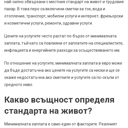
най-силно обвързани с местния стандарт на живот и трудовия
пазар. В това перо са включени сметки за ток, вода и
отопление, транспорт, мобилни услуги и интернет, фризьорски
и козметични услуги, ремонти, здравни услуги.
Цените на услугите често растат по-бързо от минималната
заплата, тъй като са повлияни от заплатите на специалистите,
инфлацията и енергийните разходи за осъществяването им.
По отношение на услугите, минималната заплата в евро може
да бъде достатъчна ако цените на услугите са ниски и ще се
окаже недостатъчна ако сметките и услугите са по-скъпи от
средното ниво.
Какво всъщност определя
стандарта на живот?
Минималната заплата е само един от факторите. Реалният