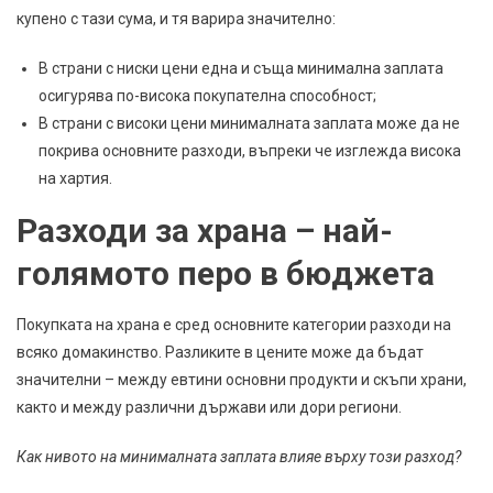
купено с тази сума, и тя варира значително:
В страни с ниски цени една и съща минимална заплата
осигурява по-висока покупателна способност;
В страни с високи цени минималната заплата може да не
покрива основните разходи, въпреки че изглежда висока
на хартия.
Разходи за храна – най-
голямото перо в бюджета
Покупката на храна е сред основните категории разходи на
всяко домакинство. Разликите в цените може да бъдат
значителни – между евтини основни продукти и скъпи храни,
както и между различни държави или дори региони.
Как нивото на минималната заплата влияе върху този разход?