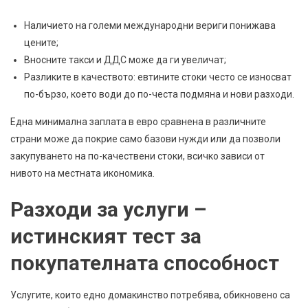
Наличието на големи международни вериги понижава
цените;
Вносните такси и ДДС може да ги увеличат;
Разликите в качеството: евтините стоки често се износват
по-бързо, което води до по-честа подмяна и нови разходи.
Една минимална заплата в евро сравнена в различните
страни може да покрие само базови нужди или да позволи
закупуването на по-качествени стоки, всичко зависи от
нивото на местната икономика.
Разходи за услуги –
истинският тест за
покупателната способност
Услугите, които едно домакинство потребява, обикновено са