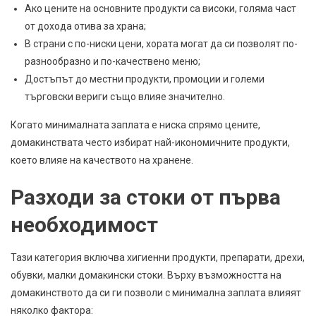
Ако цените на основните продукти са високи, голяма част
от дохода отива за храна;
В страни с по-ниски цени, хората могат да си позволят по-
разнообразно и по-качествено меню;
Достъпът до местни продукти, промоции и големи
търговски вериги също влияе значително.
Когато минималната заплата е ниска спрямо цените,
домакинствата често избират най-икономичните продукти,
което влияе на качеството на хранене.
Разходи за стоки от първа
необходимост
Тази категория включва хигиенни продукти, препарати, дрехи,
обувки, малки домакински стоки. Върху възможността на
домакинството да си ги позволи с минимална заплата влияят
няколко фактора: