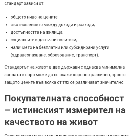
стандарт зависи от:
общото ниво на цените;
съотношението между доходи и разходи;
достъпността на жилища;
социалните и данъчни политики;
наличието на безплатни или субсидирани услуги
(здравеопазване, образование, транспорт).
Стандартът на живот в две държави с еднаква минимална
заплата в евро може да се окаже коренно различен, просто
защото цените във всяка от тях се различават значително.
Покупателната способност
– истинският измерител на
качеството на живот
Сравнението между минималната заплата в евро и реалните