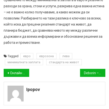
разходи за храна, стоки и услуги, разкрива една важна истина
– не е важно колко получаваме, а какво можем да си
позволим. Разбирането на тази разлика е ключово за всеки,
който иска да прецени реалния стандарт на живот, да
планира бюджет, да сравнява нивото му между различни
държави и да взема информирани и обосновани решения за
работа и преместване.
Tagged
евро
еврозона
лева
минималната заплата
стандарта на живот
Навигация
Онлайн ваучер за подарък: Ето как да разполагате с пълна свобода при избора си за всеки празничен повод
Deborin – коментари, цена, резултати, производител – Деборин
Ipopov