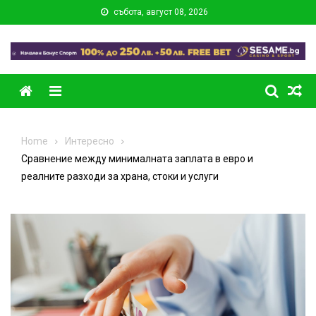
Skip
събота, август 08, 2026
to
content
Menu
Home
Интересно
Сравнение между минималната заплата в евро и
реалните разходи за храна, стоки и услуги