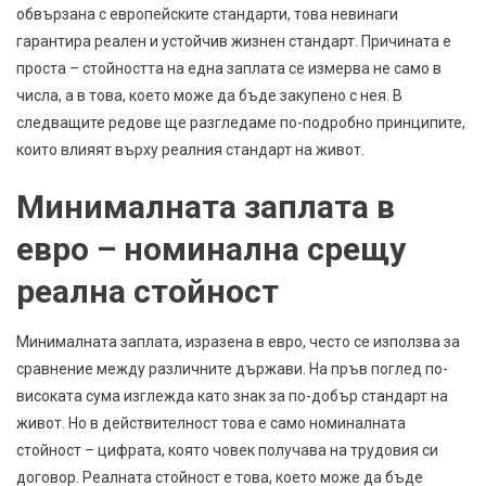
обвързана с европейските стандарти, това невинаги
гарантира реален и устойчив жизнен стандарт. Причината е
проста – стойността на една заплата се измерва не само в
числа, а в това, което може да бъде закупено с нея. В
следващите редове ще разгледаме по-подробно принципите,
които влияят върху реалния стандарт на живот.
Минималната заплата в
евро – номинална срещу
реална стойност
Минималната заплата, изразена в евро, често се използва за
сравнение между различните държави. На пръв поглед по-
високата сума изглежда като знак за по-добър стандарт на
живот. Но в действителност това е само номиналната
стойност – цифрата, която човек получава на трудовия си
договор. Реалната стойност е това, което може да бъде