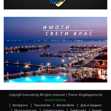
Copyright Descode.bg All rights reserved.
|
Theme: BlogMagazine by
Dinesh Ghimire
.
Интересно
Технологии
Автомобили
Дом и Градина
Мода и красота
Здравословно
Лайфстайл
Бизнес