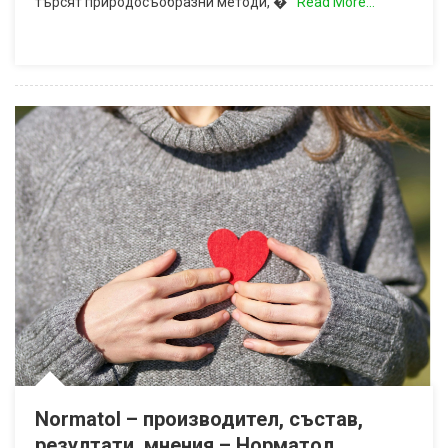
търсят природосъобразни методи, �
Read More…
Normatol – производител, състав,
резултати, мнения – Норматол