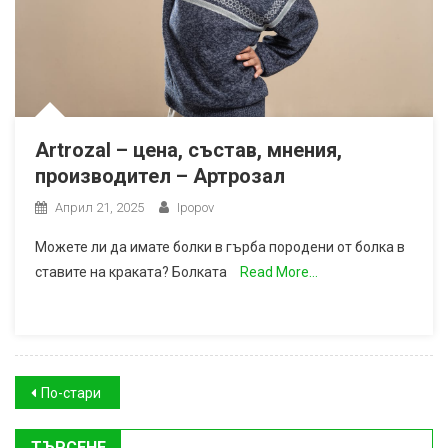
Artrozal – цена, състав, мнения,
производител – Артрозал
Април 21, 2025
Ipopov
Можете ли да имате болки в гърба породени от болка в
ставите на краката? Болката
Read More…
Навигация
По-стари
ТЪРСЕНЕ