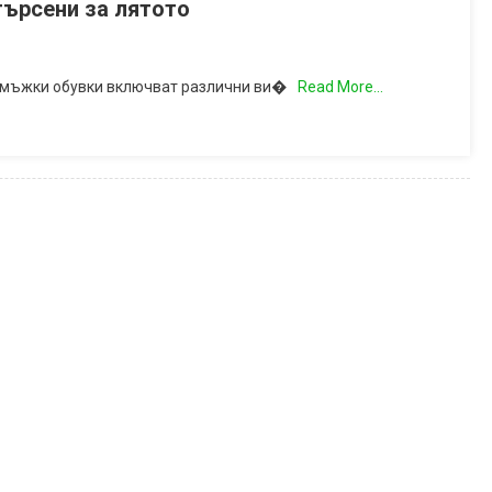
търсени за лятото
е мъжки обувки включват различни ви�
Read More…