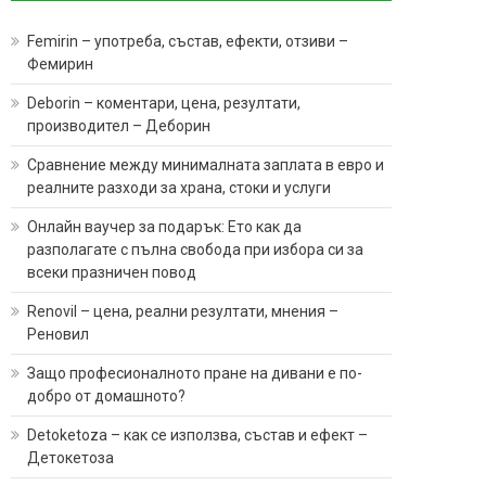
Femirin – употреба, състав, ефекти, отзиви –
Фемирин
Deborin – коментари, цена, резултати,
производител – Деборин
Сравнение между минималната заплата в евро и
реалните разходи за храна, стоки и услуги
Онлайн ваучер за подарък: Ето как да
разполагате с пълна свобода при избора си за
всеки празничен повод
Renovil – цена, реални резултати, мнения –
Реновил
Защо професионалното пране на дивани е по-
добро от домашното?
Detoketoza – как се използва, състав и ефект –
Детокетоза