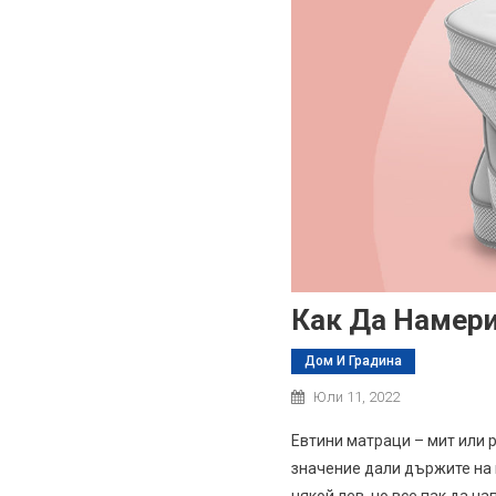
Как Да Намери
Дом И Градина
Юли 11, 2022
Евтини матраци – мит или р
значение дали държите на 
някой лев, но все пак да н