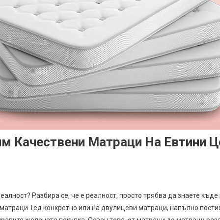
м Качествени Матраци На Евтини Ц
еалност? Разбира се, че е реалност, просто трябва да знаете къде 
матраци Тед конкретно или на двулицеви матраци, напълно пости
аправите желаната покупка. Освен това, от матраци до матраци разл