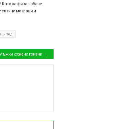
! Като за финал обаче
у евтини матраци и
аци тед
Мъжки кожени гривни – аксесоар за всеки мъж