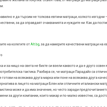
зи.
авилно е да търсим не толкова евтини матраци, колкото изгодни – 
чествени, за да оправдаят очакванията и нуждите ни. Как да пости
ите на колегите от
Alt.bg
, за да намерите качествени матраци на е
то
 и за нищо на света не бихте си взели каквото и да е друго осве
потребителска тактика. Разбира се, че матраци Парадайз са отличн
 готови на всякаква друга марка или поне на всякаква друга качес
ернатива в лицето на матраци Блян или отличните италиански ма
аистина може и да има значение, но често заради предпочитанието
ени за други компании, които макар и по-малко известни, са досто