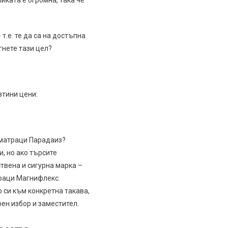
т.е. те да са на достъпна
гнете тази цел?
втини цени:
н матраци Парадаиз?
и, но ако търсите
твена и сигурна марка –
траци Магнифлекс.
 си към конкретна такава,
ен избор и заместител.