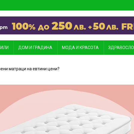
ИЛИ
ДОМ И ГРАДИНА
МОДА И КРАСОТА
ЗДРАВОСЛО
вени матраци на евтини цени?