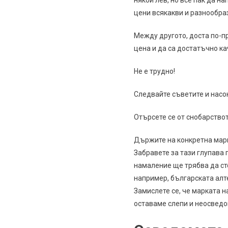
цени всякакви и разнообра
Между другото, доста по-пр
цена и да са достатъчно ка
Не е трудно!
Следвайте съветите и насок
Отърсете се от снобарство
Държите на конкретна марка
Забравете за тази глупава 
намаление ще трябва да сте
например, българската алт
Замислете се, че марката н
оставаме слепи и неосведом