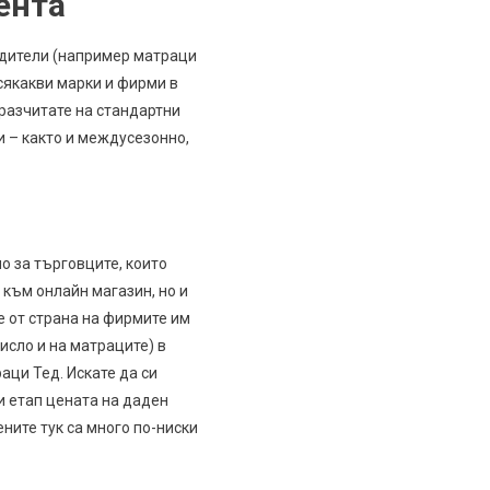
ента
одители (например матраци
всякакви марки и фирми в
разчитате на стандартни
и – както и междусезонно,
о за търговците, които
към онлайн магазин, но и
е от страна на фирмите им
исло и на матраците) в
аци Тед. Искате да си
зи етап цената на даден
ните тук са много по-ниски