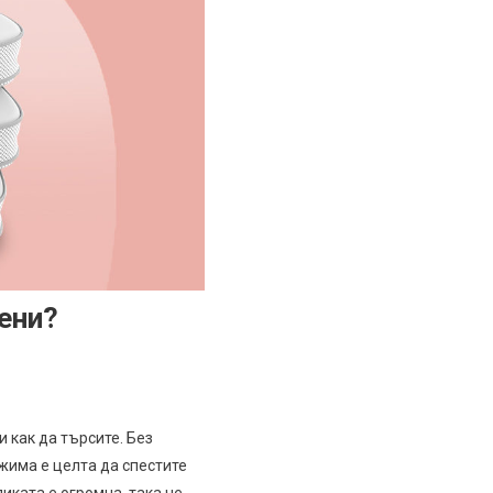
ени?
и как да търсите. Без
жима е целта да спестите
иката е огромна, така че