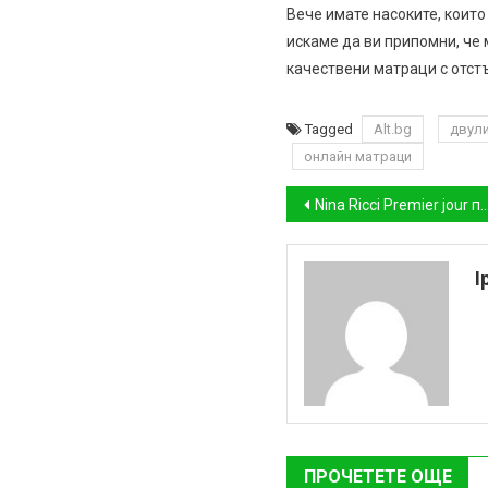
Вече имате насоките, които
искаме да ви припомни, че 
качествени матраци с отстъ
Tagged
Alt.bg
двул
онлайн матраци
Навигация
Nina Ricci Рremier jour поставя сияйно начало на всеки ваш ден
I
ПРОЧЕТЕТЕ ОЩЕ