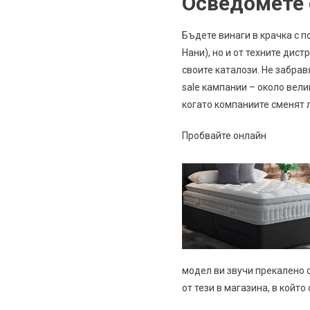
Осведомете 
Бъдете винаги в крачка с 
Нани), но и от техните дис
своите каталози. Не забра
sale кампании – около вели
когато компаниите сменят л
Пробвайте онлайн
модел ви звучи прекалено с
от тези в магазина, в който 