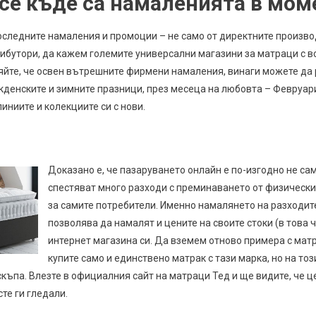
се къде са намаленията в мом
последните намаления и промоции – не само от директните произв
трибутори, да кажем големите универсални магазини за матраци с 
вяйте, че освен вътрешните фирмени намаления, винаги можете да 
кденските и зимните празници, през месеца на любовта – Февруар
иниите и колекциите си с нови.
Доказано е, че пазаруването онлайн е по-изгодно не сам
спестяват много разходи с преминаването от физически 
за самите потребители. Именно намалянето на разходит
позволява да намалят и цените на своите стоки (в това ч
интернет магазина си. Да вземем отново примера с матр
купите само и единствено матрак с тази марка, но на то
къпа. Влезте в официалния сайт на матраци Тед и ще видите, че це
сте ги гледали.