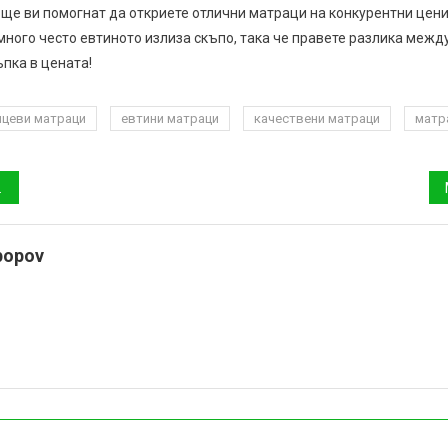
 ще ви помогнат да откриете отлични матраци на конкурентни цени
много често евтиното излиза скъпо, така че правете разлика межд
пка в цената!
ицеви матраци
евтини матраци
качествени матраци
матр
popov