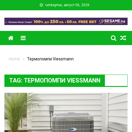
Skip
четвъртък, август 06, 2026
to
content
Menu
Home
Термопомпи Viessmann
TAG:
ТЕРМОПОМПИ VIESSMANN