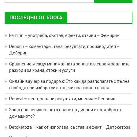
за:
ПОСЛЕДНО ОТ БЛОГА
Femirin – употреба, състав, ефекти, отзиви – Фемирин
Deborin – коментари, цена, резултати, производител –
Деборин
Сравнение между минималната заплата в евро и реалните
разходи за храна, стоки и услуги
Онлайн ваучер за подарък: Ето как да разполагате с пълна
свобода при избора си за всеки празничен повод
Renovil – цена, реални резултати, мнения – Реновил
Защо професионалното пране на дивани е по-добро от
домашното?
Detoketoza – как се използва, състав и ефект – Детокетоза