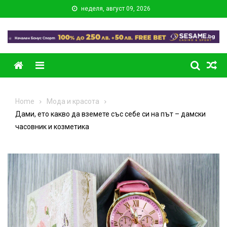
Skip
неделя, август 09, 2026
to
content
Menu
Home
Мода и красота
Дами, ето какво да вземете със себе си на път – дамски
часовник и козметика