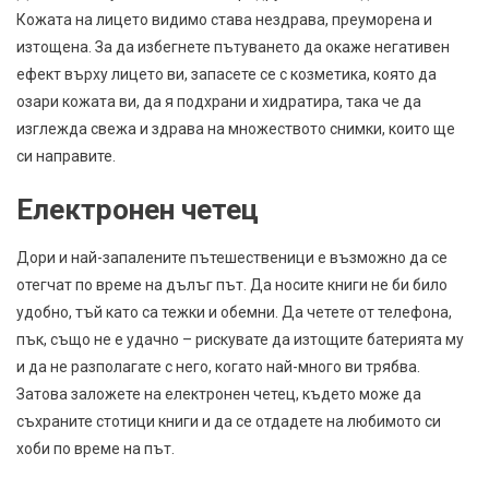
Кожата на лицето видимо става нездрава, преуморена и
изтощена. За да избегнете пътуването да окаже негативен
ефект върху лицето ви, запасете се с козметика, която да
озари кожата ви, да я подхрани и хидратира, така че да
изглежда свежа и здрава на множеството снимки, които ще
си направите.
Електронен четец
Дори и най-запалените пътешественици е възможно да се
отегчат по време на дълъг път. Да носите книги не би било
удобно, тъй като са тежки и обемни. Да четете от телефона,
пък, също не е удачно – рискувате да изтощите батерията му
и да не разполагате с него, когато най-много ви трябва.
Затова заложете на електронен четец, където може да
съхраните стотици книги и да се отдадете на любимото си
хоби по време на път.