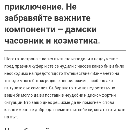
приключение. Не
забравяйте важните
компоненти – дамски
часовник и козметика.
Шегата настрана – колко пъти сте изпадали в недоумение
пред празния куфар и сте се чудили с часове какво би ви било
необходимо на предстоящото пътешествие? Взимането на
твърде много багаж рядко е неприложимо, особено ако
пътувате със самолет. Събирането пък на недостатъчно
вещи би могло да ви постави в неудобни и дискомфортни
ситуации. Ето защо днес решихме да ви помогнем с това
какво именно е добре да вземете със себе си, когато тръгвате
на път.