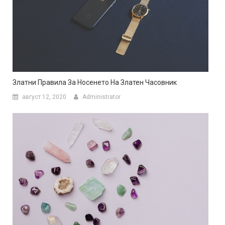
Златни Правила За Носенето На Златен Часовник
август 12, 2020
Administrator