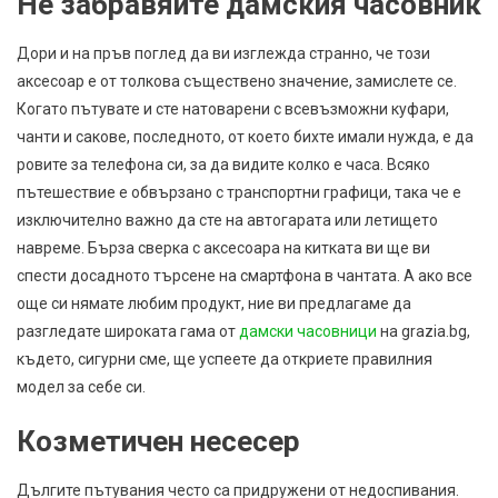
Не забравяйте дамския часовник
Дори и на пръв поглед да ви изглежда странно, че този
аксесоар е от толкова съществено значение, замислете се.
Когато пътувате и сте натоварени с всевъзможни куфари,
чанти и сакове, последното, от което бихте имали нужда, е да
ровите за телефона си, за да видите колко е часа. Всяко
пътешествие е обвързано с транспортни графици, така че е
изключително важно да сте на автогарата или летището
навреме. Бърза сверка с аксесоара на китката ви ще ви
спести досадното търсене на смартфона в чантата. А ако все
още си нямате любим продукт, ние ви предлагаме да
разгледате широката гама от
дамски часовници
на grazia.bg,
където, сигурни сме, ще успеете да откриете правилния
модел за себе си.
Козметичен несесер
Дългите пътувания често са придружени от недоспивания.